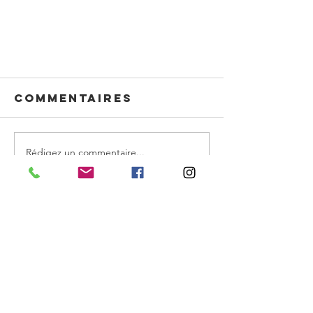
Commentaires
Rédigez un commentaire...
NEW TENDANCES
DECO les idees
carrelage 2019