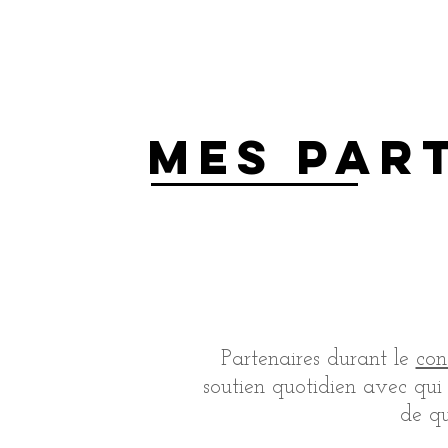
mes par
Partenaires durant le
con
soutien quotidien avec qui 
de qu