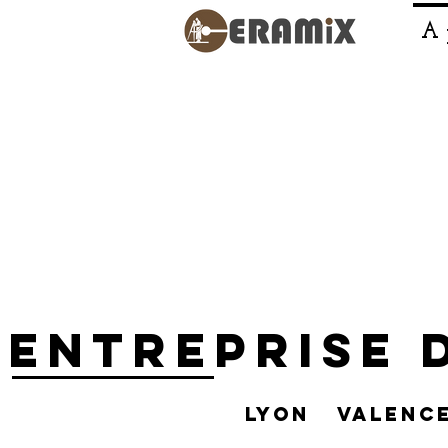
A p
ENTREPRISE 
lyon valenc