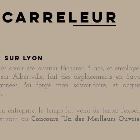
 carreleur
 sur lyon
ès avoir été ouvrier tâcheron 3 ans, et employé
 sur Albertville, fait des déplacements en Savo
nées, j'ai forgé mon savoir-faire, et acqui
s.
 entreprise, le temps fut venu de tenter l'expér
nscrivant au
Concours “Un des Meilleurs Ouvrie