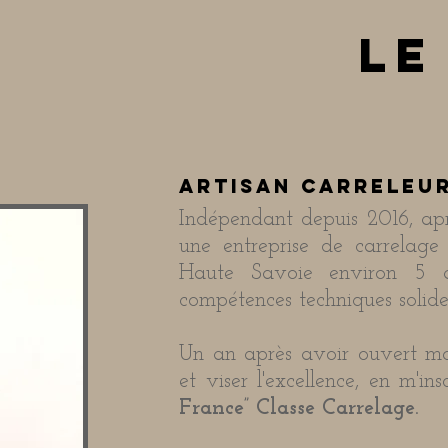
le
artisan carreleur
Indépendant depuis 2016, apr
une entreprise de carrelage
Haute Savoie environ 5 an
compétences techniques solide
Un an après avoir ouvert mon
et viser l'excellence, en m'i
France” Classe Carrelage.